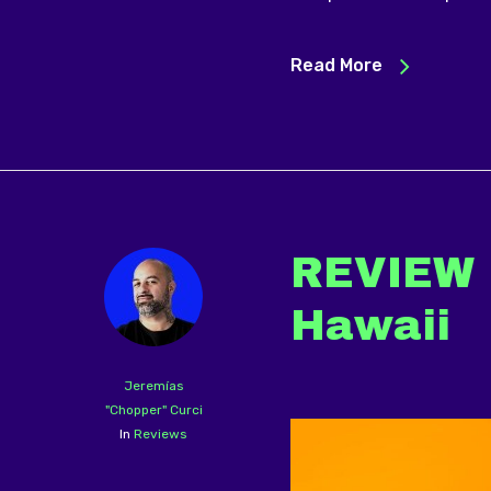
Read More
REVIEW |
Hawaii
Jeremías
"Chopper" Curci
In
Reviews