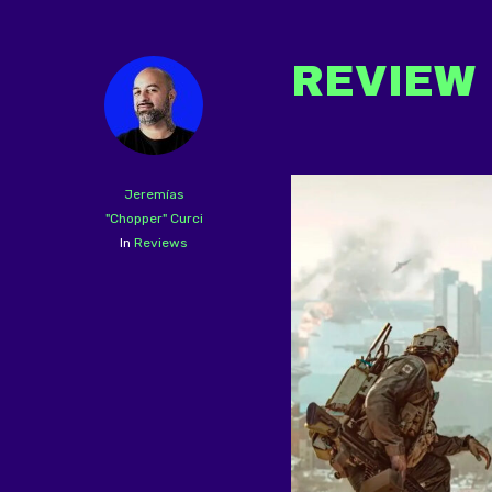
REVIEW |
Jeremías
"Chopper" Curci
In
Reviews