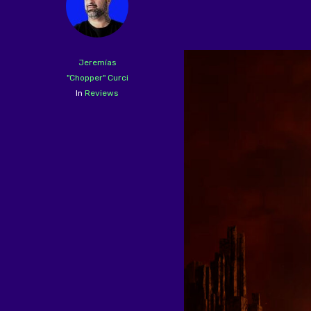
Jeremías
"Chopper" Curci
In
Reviews
Hit enter to search or ESC to close