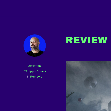
REVIEW 
Jeremías
"Chopper" Curci
In
Reviews