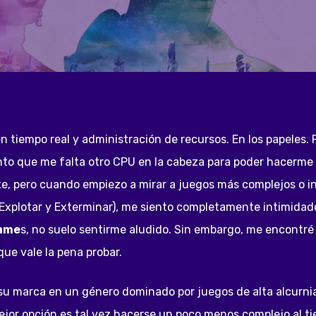
n tiempo real y administración de recursos. En los papeles. 
nto que me falta otro CPU en la cabeza para poder hacerme 
, pero cuando empiezo a mirar a juegos más complejos o i
 Explotar y Exterminar), me siento completamente intimidad
Game
s, no suelo sentirme aludido. Sin embargo, me encontr
que vale la pena probar.
u marca en un género dominado por juegos de alta alcurnia.
mejor opción es tal vez hacerse un poco menos complejo al t