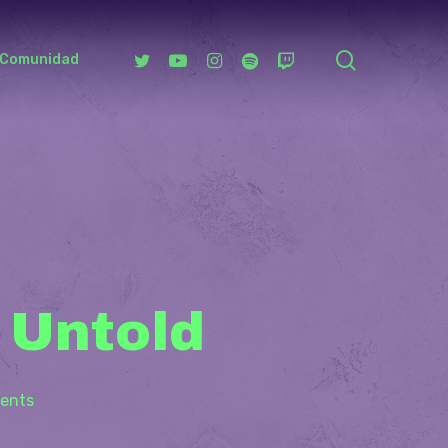
search
Twitter
Youtube
Instagram
Spotify
Twitch
Comunidad
 Untold
ents