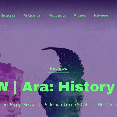
Noticias
Artículos
Podcasts
Videos
Reviews
Reviews
 | Ara: History
iano "Rippy" Rizza
9 de octubre de 2024
No Comm