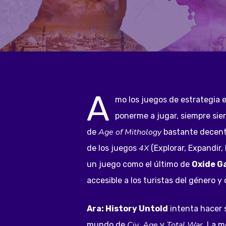
A
mo los juegos de estrategia e
ponerme a jugar, siempre sie
Age of Mithology
de
bastante decente
4X
de los juegos
(Explorar, Expandir,
un juego como el último de
Oxide 
accesible a los turistas del género y 
Hit enter to search or ESC to close
Ara: History Untold
intenta hacer s
Civ
Age
Total War
mundo de
,
y
. La 