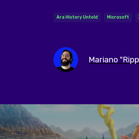
Ara History Untold
Microsoft
Mariano "Ripp