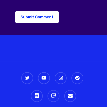
twitter
youtube
instagram
spotify
discord
twitch
email