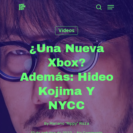
Menu
Skip
search
to
Close
main
Menu
Videos
content
¿Una Nueva
Xbox?
Además: Hideo
Kojima Y
NYCC
By
Mariano "Rippy" Rizza
12 de octubre de 2022
No Comments