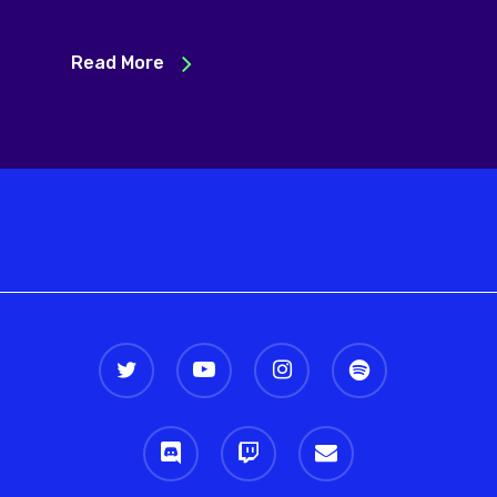
Read More
twitter
youtube
instagram
spotify
discord
twitch
email