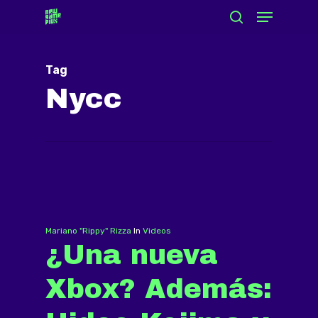
Menu
Skip
search
to
Close
main
Menu
Tag
content
Nycc
Mariano "Rippy" Rizza
In
Videos
¿Una nueva
Xbox? Además: