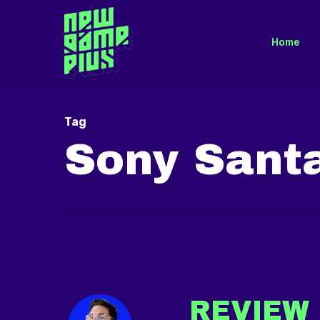
Skip
to
Home
main
content
Tag
Sony Sant
REVIEW 