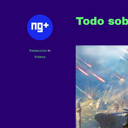
Todo so
Redaccion
In
Videos