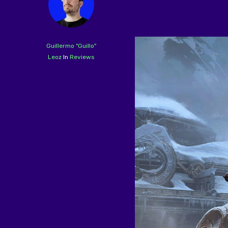
Guillermo "Guillo"
Leoz
In
Reviews
Hit enter to search or ESC to close