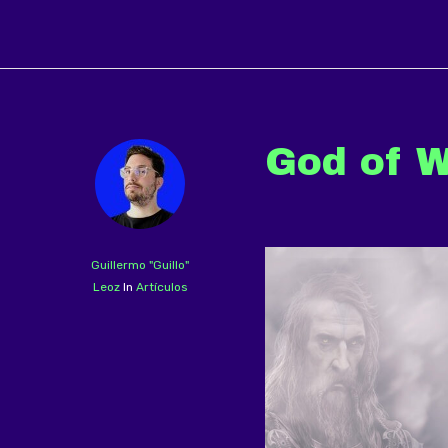
God of W
Guillermo "Guillo"
Leoz
In
Artículos