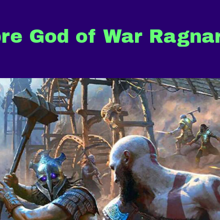
bre God of War Ragna