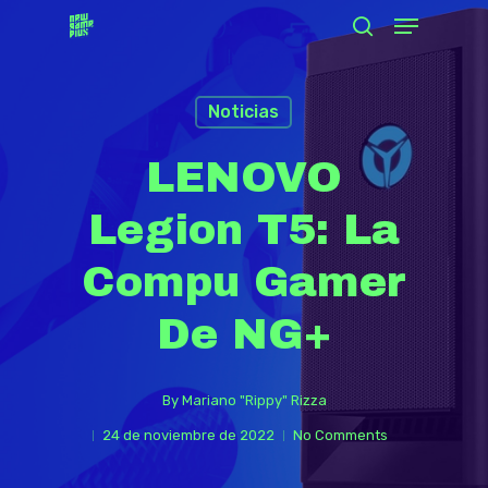
Menu
Skip
search
to
Close
main
Menu
Noticias
content
LENOVO
Legion T5: La
Compu Gamer
De NG+
By
Mariano "Rippy" Rizza
24 de noviembre de 2022
No Comments