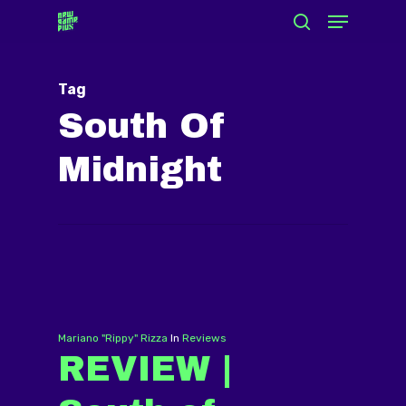
Menu
Skip
search
to
Close
main
Menu
Tag
content
South Of
Midnight
Mariano "Rippy" Rizza
In
Reviews
REVIEW |