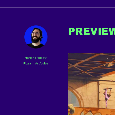
PREVIEW
Mariano "Rippy"
Rizza
In
Artículos