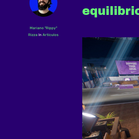
equilibri
Hit enter to search or ESC to close
Mariano "Rippy"
Rizza
In
Artículos