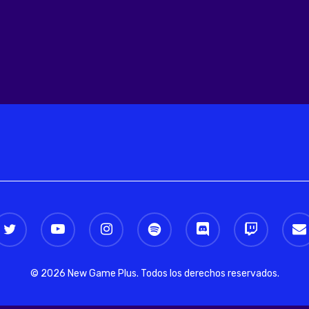
witter
youtube
instagram
spotify
discord
twitch
email
© 2026 New Game Plus. Todos los derechos reservados.