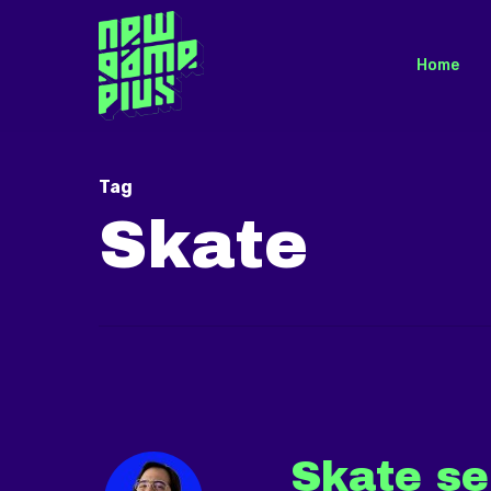
Skip
to
Home
main
content
Tag
Skate
Skate se