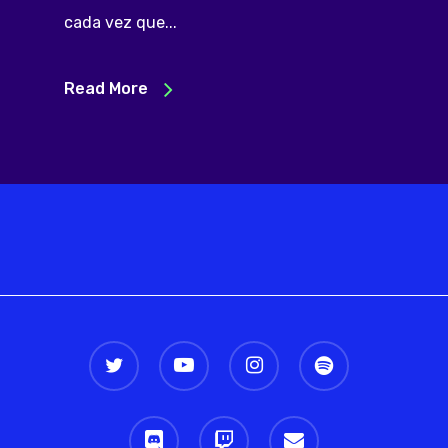
cada vez que...
Read More
twitter
youtube
instagram
spotify
discord
twitch
email