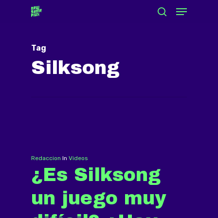
Menu
Skip
search
to
Close
main
Menu
Tag
content
Silksong
Redaccion
In
Videos
¿Es Silksong
un juego muy