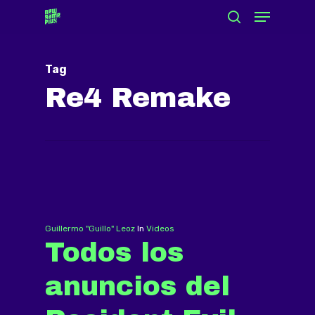
Menu
Skip
search
to
Close
main
Menu
Tag
content
Re4 Remake
Guillermo "Guillo" Leoz
In
Videos
Todos los
anuncios del