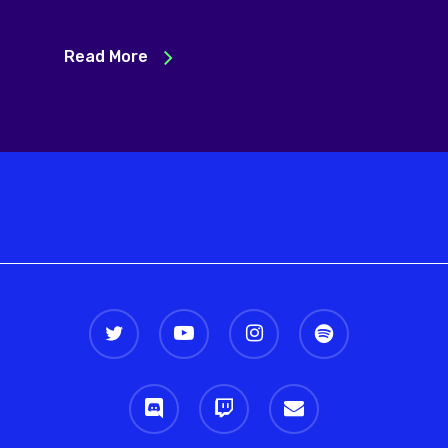
Read More
twitter
youtube
instagram
spotify
discord
twitch
email