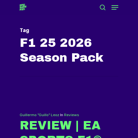
Menu
Skip
search
to
Close
main
Menu
Tag
content
F1 25 2026
Season Pack
Guillermo "Guillo" Leoz
In
Reviews
REVIEW | EA